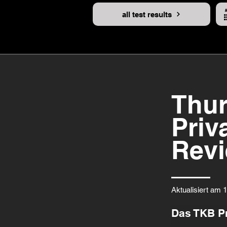
all test results
Thur
Priv
Rev
Aktualisiert am 
Das TKB Pr