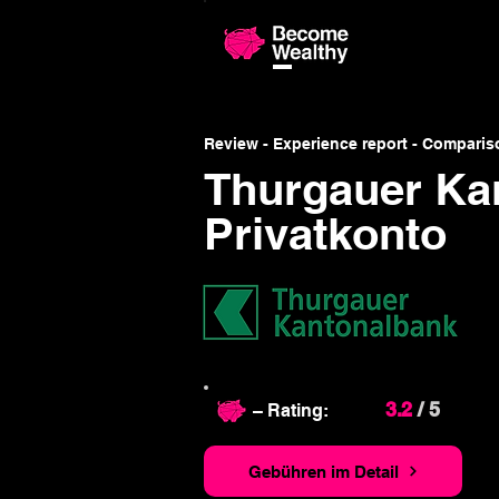
Compariso
Review - Experience report - Comparis
Thurgauer Ka
Privatkonto
3.2
/ 5
– Rating:
Gebühren im Detail