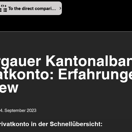
To the direct comparison
gauer Kantonalba
atkonto: Erfahrung
iew
14. September 2023
ivatkonto in der Schnellübersicht: