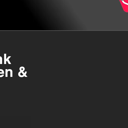
nk
en &