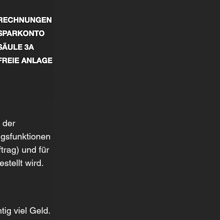
 der 
ngsfunktionen 
rag) und für 
tellt wird. 
ig viel Geld. 