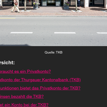
Quelle: TKB
rsicht:
raucht es ein Privatkonto?
atkonto der Thurgauer Kantonalbank (TKB)
unktionen bietet das Privatkonto der TKB?
Zinsen bezahlt die TKB?
et ein Konto bei der TKB?