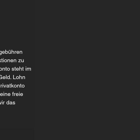
gebühren 
ktionen zu 
nto steht im 
Geld. Lohn 
ivatkonto 
ine freie 
ir das 