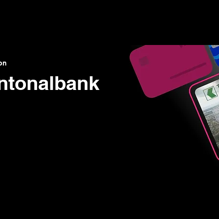
ns ▾
Blogs & Guides ▾
Financial offers
About us
on
ntonalbank