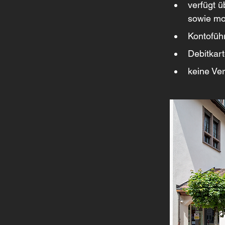
verfügt ü
sowie mo
Kontofüh
Debitkar
keine Ve