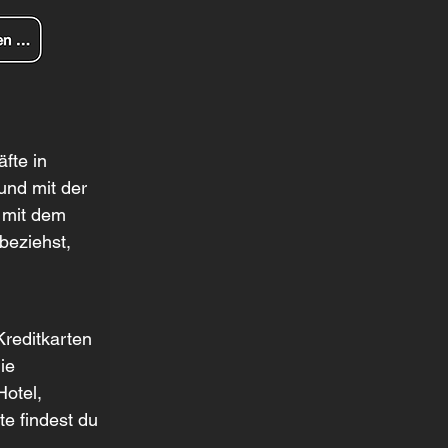
fte in 
nd mit der 
 mit dem 
beziehst, 
Kreditkarten 
ie 
otel, 
e findest du 