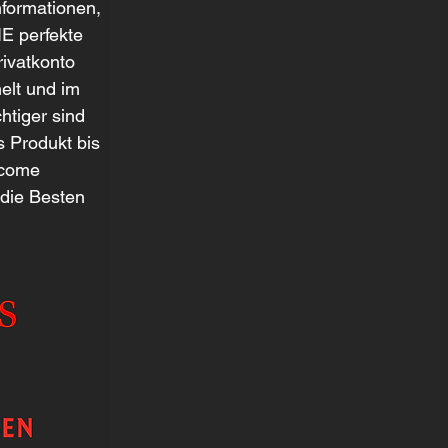
nformationen, 
E perfekte 
rivatkonto 
elt und im 
tiger sind 
 Produkt bis 
ecome 
 die Besten 