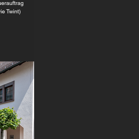
uerauftrag 
e Twint)