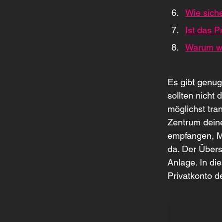
Wie siche
Ist das 
Warum we
Es gibt genu
sollten nicht
möglichst tra
Zentrum deine
empfangen, Mi
da. Der Übers
Anlage. In di
Privatkonto d