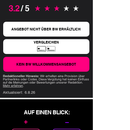
3.2
/ 5
durchschnittliches Rating ist 3.2 von 5
ANGEBOT NICHT ÜBER BW ERHÄLTLICH
VERGLEICHEN
KEIN BW WILLKOMMENSANGEBOT
Redaktioneller Hinweis:
Wir erhalten eine Provision über
Partnerlinks oder Codes. Diese Vergütung hat keinen Einfluss
auf die Meinungen oder Bewertungen unserer Redaktion.
Mehr erfahren
.
Aktualisiert:
6.8.26
AUF EINEN BLICK:
+
–