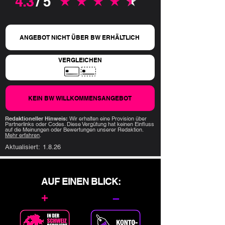
4.3
/ 5
durchschnittliches Rating ist 4.3 von 5
ANGEBOT NICHT ÜBER BW ERHÄLTLICH
VERGLEICHEN
KEIN BW WILLKOMMENSANGEBOT
Redaktioneller Hinweis:
Wir erhalten eine Provision über
Partnerlinks oder Codes. Diese Vergütung hat keinen Einfluss
auf die Meinungen oder Bewertungen unserer Redaktion.
Mehr erfahren
.
Aktualisiert:
1.8.26
AUF EINEN BLICK:
+
–