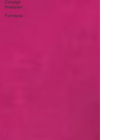
Consigli
finanziari
Fornitore