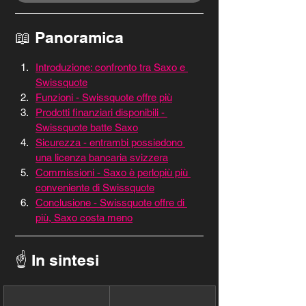
📖 Panoramica
Introduzione: confronto tra Saxo e 
Swissquote
Funzioni - Swissquote offre più
Prodotti finanziari disponibili - 
Swissquote batte Saxo
Sicurezza - entrambi possiedono 
una licenza bancaria svizzera
Commissioni - Saxo è perlopiù più 
conveniente di Swissquote
Conclusione - Swissquote offre di 
più, Saxo costa meno
☝️ In sintesi