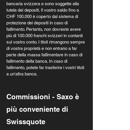
bancaria svizzera e sono soggette alla 
tutela dei depositi. Il vostro saldo fino a 
CHF 100.000 è coperto dal sistema di 
protezione dei depositi in caso di 
fallimento. Pertanto, non dovreste avere 
più di 100.000 franchi svizzeri in contanti 
sul vostro conto. I titoli rimangono sempre 
di vostra proprietà e non entrano a far 
parte della massa fallimentare in caso di 
fallimento della banca. In caso di 
fallimento, potete far trasferire i vostri titoli 
a un'altra banca.
Commissioni - Saxo è 
più conveniente di 
Swissquote