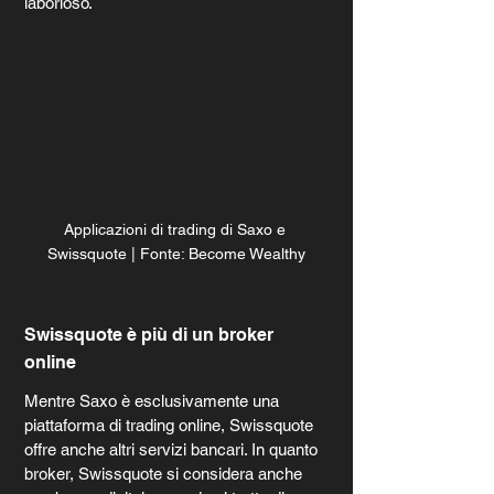
laborioso.
Applicazioni di trading di Saxo e 
Swissquote | Fonte: Become Wealthy
Swissquote è più di un broker 
online
Mentre Saxo è esclusivamente una 
piattaforma di trading online, Swissquote 
offre anche altri servizi bancari. In quanto 
broker, Swissquote si considera anche 