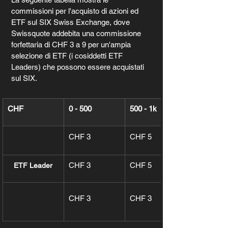
commissioni per l'acquisto di azioni ed 
ETF sul SIX Swiss Exchange, dove 
Swissquote addebita una commissione 
forfettaria di CHF 3 a 9 per un'ampia 
selezione di ETF (i cosiddetti ETF 
Leaders) che possono essere acquistati 
sul SIX.
CHF
0 - 500
500 - 1k
CHF 3
CHF 5
CHF 3
CHF 5
ETF Leader
CHF 3
CHF 3