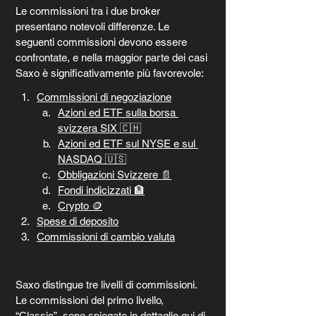
Le commissioni tra i due broker 
presentano notevoli differenze. Le 
seguenti commissioni devono essere 
confrontate, e nella maggior parte dei casi 
Saxo è significativamente più favorevole:
Commissioni di negoziazione
Azioni ed ETF sulla borsa 
svizzera SIX 🇨🇭
Azioni ed ETF sul NYSE e sul 
NASDAQ 🇺🇸
Obbligazioni Svizzere 📄
Fondi indicizzati 🏦
Crypto 🪙
Spese di deposito
Commissioni di cambio valuta
Saxo distingue tre livelli di commissioni. 
Le commissioni del primo livello, 
“Classic”, sono spiegate in dettaglio qui di 