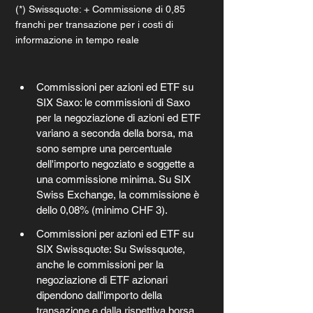
(*) Swissquote: + Commissione di 0,85 
franchi per transazione per i costi di 
informazione in tempo reale
Commissioni per azioni ed ETF su 
SIX Saxo: le commissioni di Saxo 
per la negoziazione di azioni ed ETF 
variano a seconda della borsa, ma 
sono sempre una percentuale 
dell'importo negoziato e soggette a 
una commissione minima. Su SIX 
Swiss Exchange, la commissione è 
dello 0,08% (minimo CHF 3).
Commissioni per azioni ed ETF su 
SIX Swissquote: Su Swissquote, 
anche le commissioni per la 
negoziazione di ETF azionari 
dipendono dall'importo della 
transazione e dalla rispettiva borsa, 