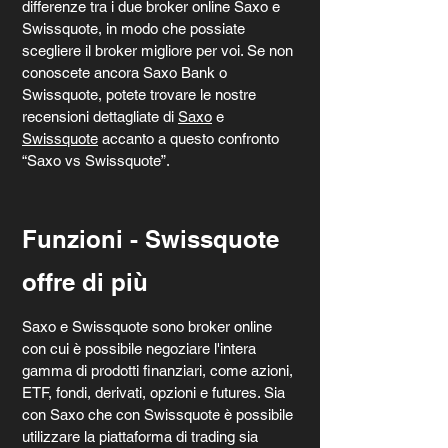
differenze tra i due broker online Saxo e 
Swissquote, in modo che possiate 
scegliere il broker migliore per voi. Se non 
conoscete ancora Saxo Bank o 
Swissquote, potete trovare le nostre 
recensioni dettagliate di 
Saxo
 e 
Swissquote
 accanto a questo confronto 
“Saxo vs Swissquote”.
Funzioni - Swissquote 
offre di più
Saxo e Swissquote sono broker online 
con cui è possibile negoziare l'intera 
gamma di prodotti finanziari, come azioni, 
ETF, fondi, derivati, opzioni e futures. Sia 
con Saxo che con Swissquote è possibile 
utilizzare la piattaforma di trading sia 