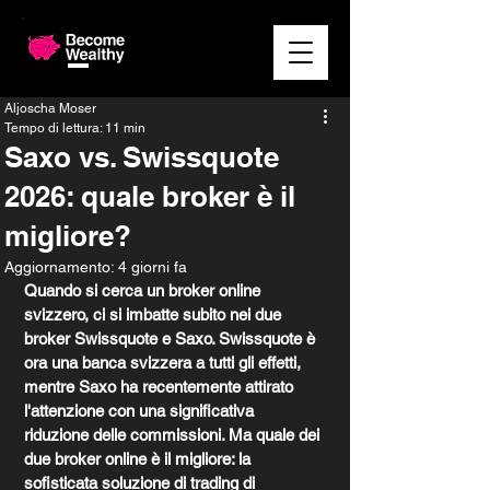
Aljoscha Moser
Tempo di lettura: 11 min
Saxo vs. Swissquote
2026: quale broker è il
migliore?
Aggiornamento:
4 giorni fa
Quando si cerca un broker online 
svizzero, ci si imbatte subito nei due 
broker Swissquote e Saxo. Swissquote è 
ora una banca svizzera a tutti gli effetti, 
mentre Saxo ha recentemente attirato 
l'attenzione con una significativa 
riduzione delle commissioni. Ma quale dei 
due broker online è il migliore: la 
sofisticata soluzione di trading di 