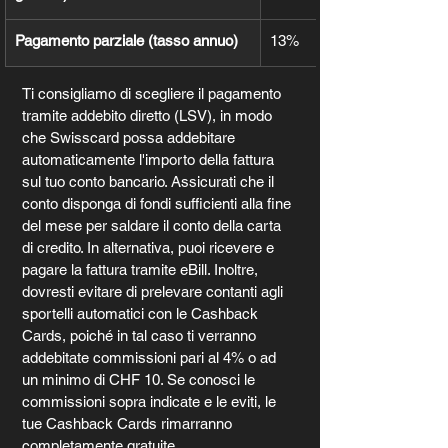
Pagamento parziale (tasso annuo)
13%
Ti consigliamo di scegliere il pagamento 
tramite addebito diretto (LSV), in modo 
che Swisscard possa addebitare 
automaticamente l'importo della fattura 
sul tuo conto bancario. Assicurati che il 
conto disponga di fondi sufficienti alla fine 
del mese per saldare il conto della carta 
di credito. In alternativa, puoi ricevere e 
pagare la fattura tramite eBill. Inoltre, 
dovresti evitare di prelevare contanti agli 
sportelli automatici con le Cashback 
Cards, poiché in tal caso ti verranno 
addebitate commissioni pari al 4% o ad 
un minimo di CHF 10. Se conosci le 
commissioni sopra indicate e le eviti, le 
tue Cashback Cards rimarranno 
completamente gratuite.