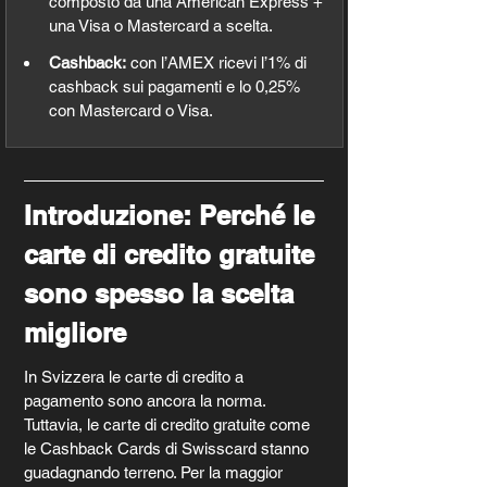
composto da una American Express + 
una Visa o Mastercard a scelta.
Cashback:
 con l’AMEX ricevi l’1% di 
cashback sui pagamenti e lo 0,25% 
con Mastercard o Visa.
Introduzione: Perché le 
carte di credito gratuite 
sono spesso la scelta 
migliore
In Svizzera le carte di credito a 
pagamento sono ancora la norma. 
Tuttavia, le carte di credito gratuite come 
le Cashback Cards di Swisscard stanno 
guadagnando terreno. Per la maggior 