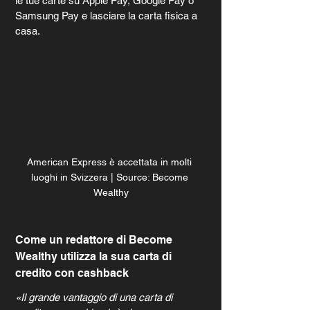
le tue carte su Apple Pay, Google Pay o 
Samsung Pay e lasciare la carta fisica a 
casa.
American Express è accettata in molti 
luoghi in Svizzera
.
| Source: Become 
Wealthy
Come un redattore di Become 
Wealthy utilizza la sua carta di 
credito con cashback
«Il grande vantaggio di una carta di 