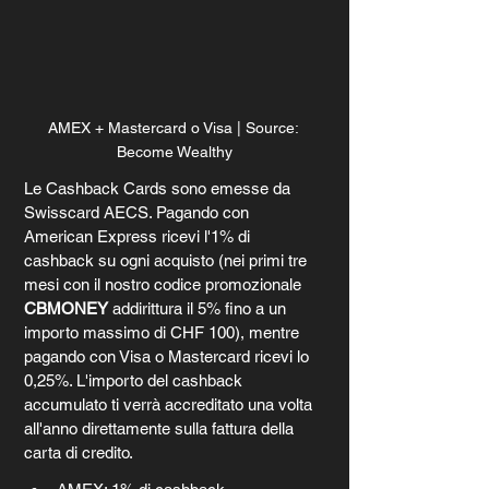
AMEX + Mastercard o Visa | Source: 
Become Wealthy
Le Cashback Cards sono emesse da 
Swisscard AECS. Pagando con 
American Express ricevi l'1% di 
cashback su ogni acquisto (nei primi tre 
mesi con il nostro codice promozionale 
CBMONEY
 addirittura il 5% fino a un 
importo massimo di CHF 100), mentre 
pagando con Visa o Mastercard ricevi lo 
0,25%. L'importo del cashback 
accumulato ti verrà accreditato una volta 
all'anno direttamente sulla fattura della 
carta di credito.