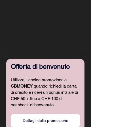
Offerta di benvenuto
Utilizza il codice promozionale 
CBMONEY
 quando richiedi la carta 
di credito e ricevi un bonus iniziale di 
CHF 50 + fino a CHF 100 di 
cashback di benvenuto.
Dettagli della promozione