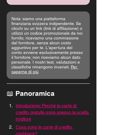
Nota: siamo una piattaforma 
finanziaria svizzera indipendente. Se 
clicchi su un link (link di affiliazione) o 
utilizzi un codice promozionale da noi 
fornito, riceviamo una commissione 
dal fornitore, senza alcun costo 
aggiuntivo per te. L'apertura del 
conto avviene esclusivamente presso 
il fornitore; non riceviamo alcun dato 
personale. I nostri test, valutazioni e 
classifiche rimangono invariati. 
Per 
saperne di più
📖 
Panoramica
Introduzione: Perché le carte di 
credito gratuite sono spesso la scelta 
migliore
Cosa sono le carte di credito 
cashback?