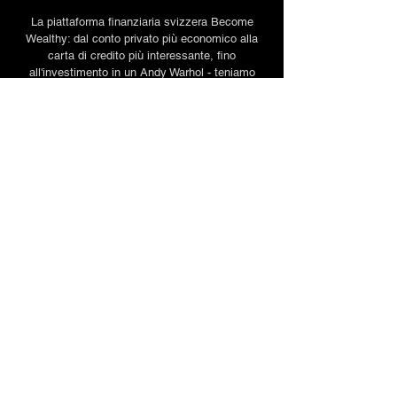
La piattaforma finanziaria svizzera Become
Wealthy: dal conto privato più economico alla
carta di credito più interessante, fino
all'investimento in un Andy Warhol - teniamo
d'occhio la piazza finanziaria svizzera per voi.
Divertitevi a scoprire e confrontare!