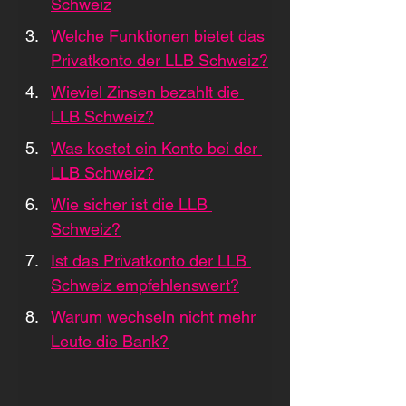
Schweiz
Welche Funktionen bietet das 
Privatkonto der LLB Schweiz?
Wieviel Zinsen bezahlt die 
LLB Schweiz?
Was kostet ein Konto bei der 
LLB Schweiz?
Wie sicher ist die LLB 
Schweiz?
Ist das Privatkonto der LLB 
Schweiz empfehlenswert?
Warum wechseln nicht mehr 
Leute die Bank?