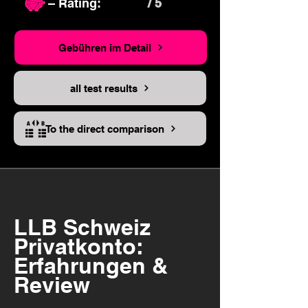
– Rating:
/ 5
Gebühren im Detail
all test results
To the direct comparison
LLB Schweiz
Privatkonto:
Erfahrungen &
Review