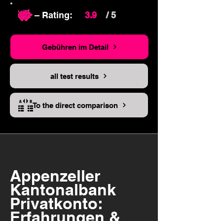
– Rating:
3.9
/ 5
Gebühren im Detail
all test results
To the direct comparison
Appenzeller
Kantonalbank
Privatkonto:
Erfahrungen &