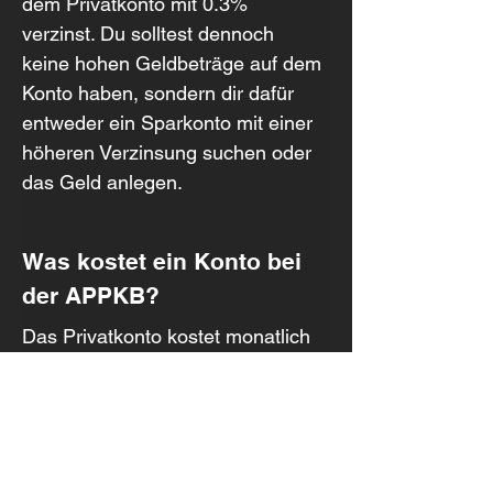
dem Privatkonto mit 0.3% 
verzinst. Du solltest dennoch 
keine hohen Geldbeträge auf dem 
Konto haben, sondern dir dafür 
entweder ein Sparkonto mit einer 
höheren Verzinsung suchen oder 
das Geld anlegen.
Was kostet ein Konto bei 
der APPKB?
Das Privatkonto kostet monatlich 
zwischen einen Franken. Die 
Debitkarte kostet zusätzliche CHF 
30 pro Jahr. Die detaillierten 
Gebühren, etwa für 
Überweisungen ins Ausland oder 