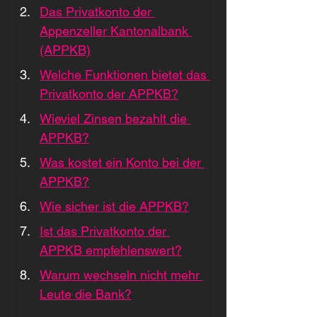
Das Privatkonto der 
Appenzeller Kantonalbank 
(APPKB)
Welche Funktionen bietet das 
Privatkonto der APPKB?
Wieviel Zinsen bezahlt die 
APPKB?
Was kostet ein Konto bei der 
APPKB?
Wie sicher ist die APPKB?
Ist das Privatkonto der 
APPKB empfehlenswert?
Warum wechseln nicht mehr 
Leute die Bank?