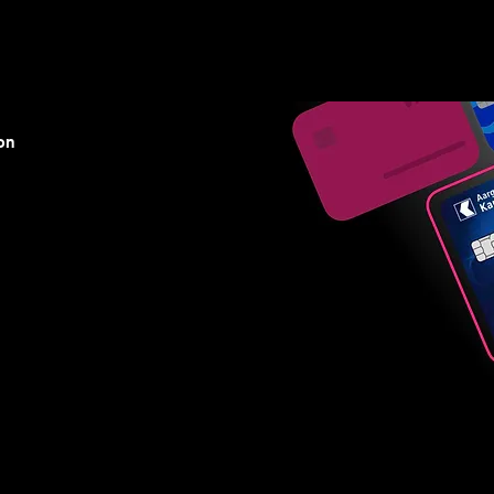
ns ▾
Blogs & Guides ▾
Financial offers
About us
on