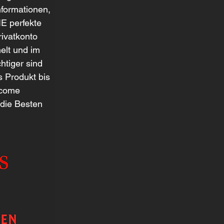
nformationen, 
E perfekte 
rivatkonto 
elt und im 
tiger sind 
 Produkt bis 
ecome 
 die Besten 