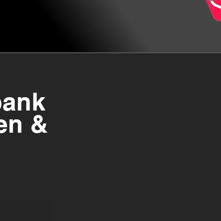
bank
en &