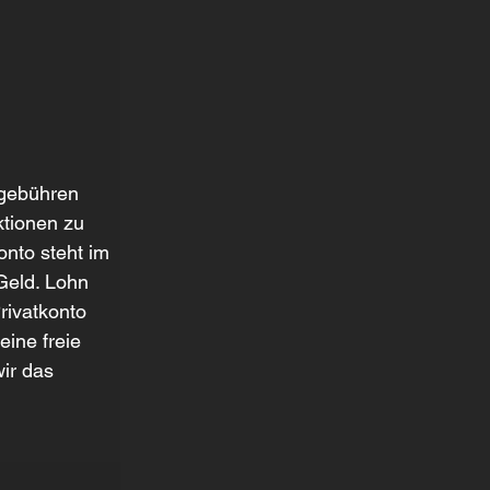
gebühren 
ktionen zu 
nto steht im 
Geld. Lohn 
ivatkonto 
ine freie 
ir das 