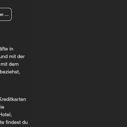
fte in 
nd mit der 
 mit dem 
beziehst, 
Kreditkarten 
ie 
otel, 
e findest du 