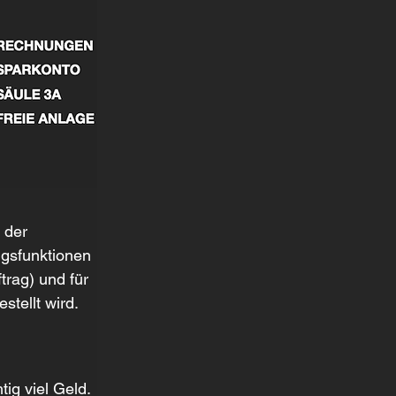
 der 
ngsfunktionen 
rag) und für 
tellt wird. 
ig viel Geld. 