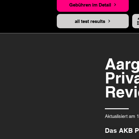
Gebühren im Detail
all test results
Aarg
Priv
Rev
Aktualisiert am 
Das AKB Pr