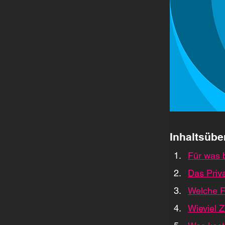
Inhaltsübe
Für was b
Das Priv
Welche F
Wieviel 