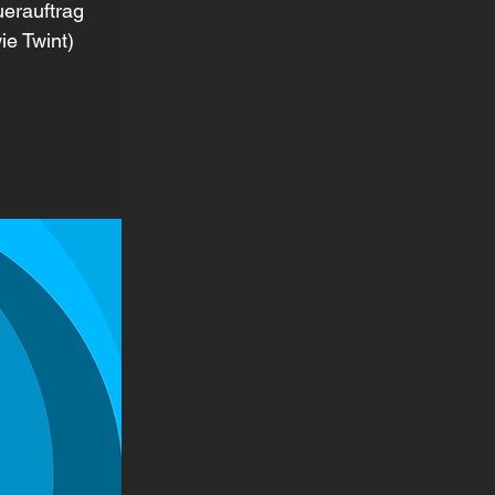
uerauftrag 
e Twint)