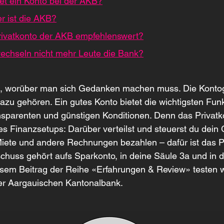
et ein Konto bei der AKB?
r ist die AKB?
Privatkonto der AKB empfehlenswert?
chseln nicht mehr Leute die Bank?
g, worüber man sich Gedanken machen muss. Die Konto
 dazu gehören. Ein gutes Konto bietet die wichtigsten Fun
nsparenten und günstigen Konditionen. Denn das Privatko
s Finanzsetups: Darüber verteilst und steuerst du dein 
ete und andere Rechnungen bezahlen – dafür ist das Pr
chuss gehört aufs Sparkonto, in deine Säule 3a und in de
esem Beitrag der Reihe «Erfahrungen & Review» testen w
der Aargauischen Kantonalbank.