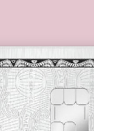
Wealthy 📖 Inhaltsverzeichnis AMEX Gold
Erfahrungen: Vorteile der American Express
Gold Card Das AMEX Membership Rewards
Programm Versicherungen mit der AMEX
Gold Card Nachteile der AMEX Gold Card
Fazit: Ist die American Express Gold Card
empfehlenswert? ☝️ Auf einen Blick