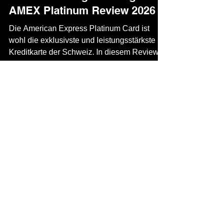
Konten & Karten
American Express Platinum
Card Erfahrungen: Das grosse
AMEX Platinum Review 2026
Die American Express Platinum Card ist
wohl die exklusivste und leistungsstärkste
Kreditkarte der Schweiz. In diesem Review
zeigen wir dir Vor- und Nachteile der
Platinum Kreditkarte, damit du herausfinden
kannst, ob sie sich für dich lohnt. Die AMEX
Platinum Card im Test | Source: Become
Wealthy Inhaltsverzeichnis Für wen eignet
sich die American Express Platinum Card?
Das AMEX Membership Rewards Programm
Versicherungen mit der AMEX Platinum
Nachteile der AMEX Platinum Card