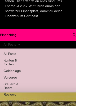
sehen. Hier erfährst du alles rund ums
Thema «Geld». Wir führen durch den
Schweizer Finanzplatz, damit du deine
Finanzen im Griff hast.
Finanzblog
All Posts
All Posts
Konten &
Karten
Geldanlage
Vorsorge
Steuern &
Recht
Reviews
Finanztipps