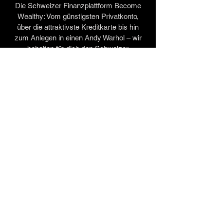
Die Schweizer Finanzplattform Become
Wealthy: Vom günstigsten Privatkonto,
über die attraktivste Kreditkarte bis hin
zum Anlegen in einen Andy Warhol – wir
behalten für dich den Schweizer
Finanzplatz im Blick.
Viel Spass beim Entdecken und
Vergleichen!