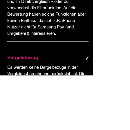
und im Direktvergleich – oder du
verwendest die Filterfunktion. Auf die
Bewertung haben solche Funktionen aber
keinen Einfluss, da sich z.B. iPhone
Nutzer nicht für Samsung Pay (und
umgekehrt) interessieren.
Bargeldbezug
✓
Es werden keine Bargelbezüge in der
Vergleichsberechnung berücksichtigt. Die
Gebühren werden jedoch auf der jeweiligen
Detailseite und im Direktvergleich
ausgewiesen.​
Bargeldbezüge mit Kreditkarten sind fast
ausschliesslich mit hohen Gebühren
verbunden (i.d.R. CHF 10 bis CHF 20 pro
Bezug). Kreditkarten eignen sich somit