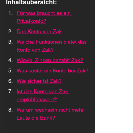
Inhaltsübersicht:
Für was braucht es ein 
Privatkonto?
Das Konto von Zak
Welche Funktionen bietet das 
Konto von Zak?
Wieviel Zinsen bezahlt Zak?
Was kostet ein Konto bei Zak?
Wie sicher ist Zak?
Ist das Konto von Zak 
empfehlenswert?
Warum wechseln nicht mehr 
Leute die Bank?