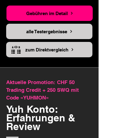
Gebühren im Detail
alle Testergebnisse
zum Direktvergleich
Aktuelle Promotion: CHF 50
Trading Credit + 250 SWQ mit
Code «YUHMON»
Yuh Konto:
Erfahrungen &
Review