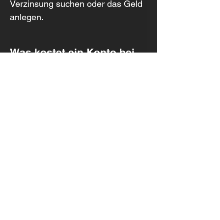
Verzinsung suchen oder das Geld 
anlegen.
Was kostet ein Konto bei 
der Raiffeisen?
Die Kontoführung kosten CHF 5 
pro Monat. Die Debitkarte kostet 
jedoch CHF 40 pro Jahr. Die 
detaillierten Gebühren, etwa für 
Überweisungen ins Ausland oder 
die Kartennutzung im Ausland, 
findest du im Vergleich.
Wie sicher ist die 
Raiffeisen?