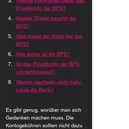
Welche Funktionen bietet das 
Privatkonto der BPS?
Wieviel Zinsen bezahlt die 
BPS?
Was kostet ein Konto bei der 
BPS?
Wie sicher ist die BPS?
Ist das Privatkonto der BPS 
empfehlenswert?
Warum wechseln nicht mehr 
Leute die Bank?
Es gibt genug, worüber man sich 
Gedanken machen muss. Die 
Kontogebühren sollten nicht dazu 