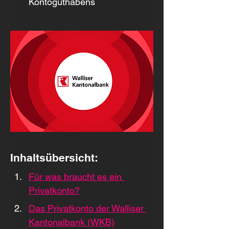
Kontoguthabens
Inhaltsübersicht:
Für was braucht es ein 
Privatkonto?
Das Privatkonto der Walliser 
Kantonalbank (WKB)