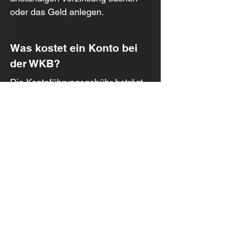
oder das Geld anlegen.
Was kostet ein Konto bei 
der WKB?
Die Kontoführungsgebühr beträgt 
CHF 4 pro Monat. Die Debitkarte 
kostet zusätzlich CHF 50 pro Jahr. 
Die detaillierten Gebühren, etwa 
für Überweisungen ins Ausland 
oder die Kartennutzung im 
Ausland, findest du im Vergleich.
Wie sicher ist die WKB?
Der Kanton Wallis gewährt der 