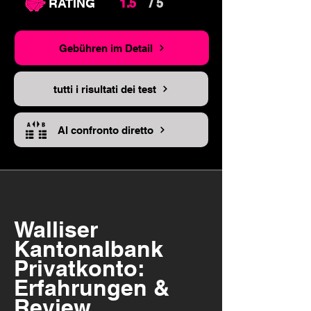
RATING
1.5
/ 5
Gebühren im Detail
tutti i risultati dei test
Al confronto diretto
Walliser
Kantonalbank
Privatkonto:
Erfahrungen &
Review