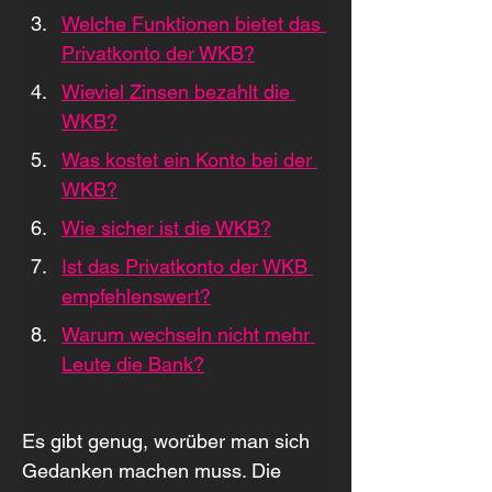
Welche Funktionen bietet das 
Privatkonto der WKB?
Wieviel Zinsen bezahlt die 
WKB?
Was kostet ein Konto bei der 
WKB?
Wie sicher ist die WKB?
Ist das Privatkonto der WKB 
empfehlenswert?
Warum wechseln nicht mehr 
Leute die Bank?
Es gibt genug, worüber man sich 
Gedanken machen muss. Die 