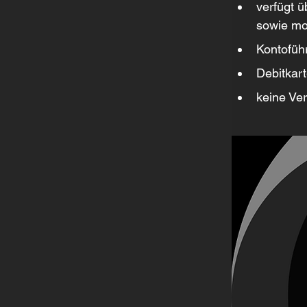
verfügt ü
sowie mo
Kontoführ
Debitkar
keine Ve