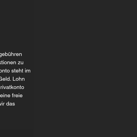
gebühren 
ktionen zu 
nto steht im 
Geld. Lohn 
ivatkonto 
ine freie 
ir das 