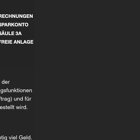
 der 
ngsfunktionen 
rag) und für 
tellt wird. 
ig viel Geld. 