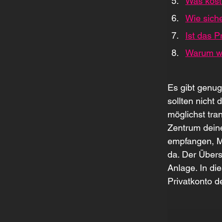
Was kost
Wie siche
Ist das 
Warum we
Es gibt genu
sollten nicht
möglichst tra
Zentrum deine
empfangen, Mi
da. Der Übers
Anlage. In di
Privatkonto d