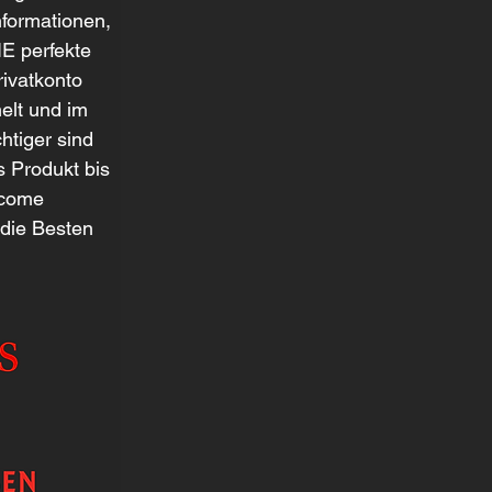
nformationen, 
E perfekte 
rivatkonto 
elt und im 
tiger sind 
 Produkt bis 
ecome 
 die Besten 