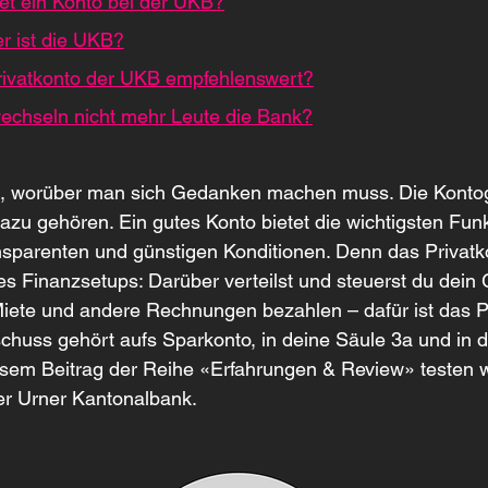
et ein Konto bei der UKB?
r ist die UKB?
Privatkonto der UKB empfehlenswert?
chseln nicht mehr Leute die Bank?
g, worüber man sich Gedanken machen muss. Die Konto
 dazu gehören. Ein gutes Konto bietet die wichtigsten Fun
nsparenten und günstigen Konditionen. Denn das Privatko
s Finanzsetups: Darüber verteilst und steuerst du dein 
ete und andere Rechnungen bezahlen – dafür ist das Pr
chuss gehört aufs Sparkonto, in deine Säule 3a und in de
esem Beitrag der Reihe «Erfahrungen & Review» testen w
er Urner Kantonalbank.