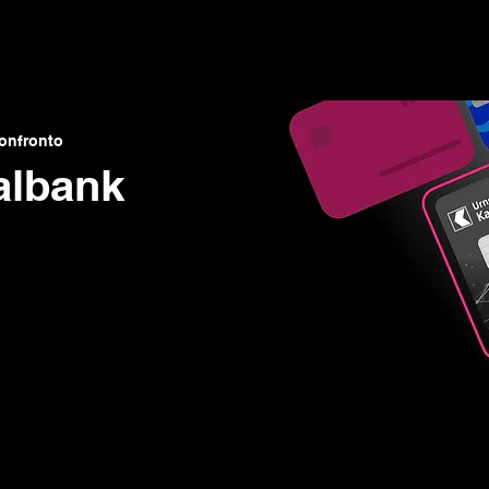
▾
Guida & Blog
Offerte finanziarie
Chi siamo
Confronto
albank