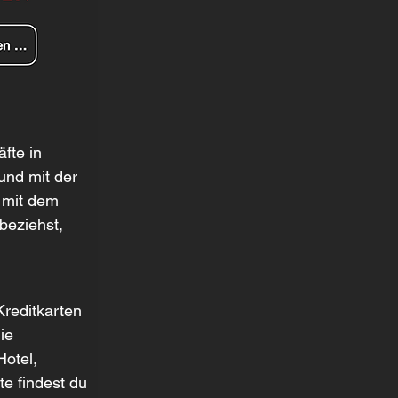
fte in 
nd mit der 
 mit dem 
beziehst, 
Kreditkarten 
ie 
otel, 
e findest du 