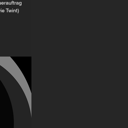
uerauftrag 
e Twint)