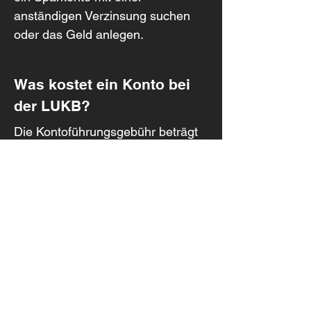
anständigen Verzinsung suchen 
oder das Geld anlegen.
Was kostet ein Konto bei 
der LUKB?
Die Kontoführungsgebühr beträgt 
CHF 2 pro Monat. Die Debitkarte 
kostet zusätzlich CHF 48 pro Jahr. 
Die detaillierten Gebühren, etwa 
für Überweisungen ins Ausland 
oder die Kartennutzung im 
Ausland, findest du im Vergleich.
Wie sicher ist die LUKB?