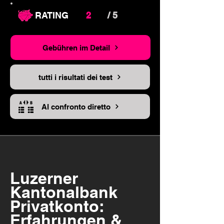
RATING
2
/ 5
Gebühren im Detail
tutti i risultati dei test
Al confronto diretto
Luzerner
Kantonalbank
Privatkonto:
Erfahrungen &