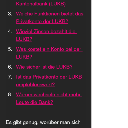
Kantonalbank (LUKB)
Welche Funktionen bietet das 
Privatkonto der LUKB?
Wieviel Zinsen bezahlt die 
LUKB?
Was kostet ein Konto bei der 
LUKB?
Wie sicher ist die LUKB?
Ist das Privatkonto der LUKB 
empfehlenswert?
Warum wechseln nicht mehr 
Leute die Bank?
Es gibt genug, worüber man sich 