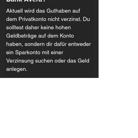
Aktuell wird das Guthaben auf 
dem Privatkonto nicht verzinst. Du 
solltest daher keine hohen 
Geldbeträge auf dem Konto 
haben, sondern dir dafür entweder 
ein Sparkonto mit einer 
Verzinsung suchen oder das Geld 
anlegen.
Was kostet ein Konto bei 
der Bank Avera?
Die Kontoführung kostet CHF 3 
pro Monat. Die Debitkarte kostet 
zudem CHF 50 pro Jahr. Die 
detaillierten Gebühren, etwa für 