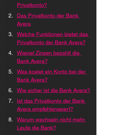
Privatkonto?
Das Privatkonto der Bank 
Avera
Welche Funktionen bietet das 
Privatkonto der Bank Avera?
Wieviel Zinsen bezahlt die 
Bank Avera?
Was kostet ein Konto bei der 
Bank Avera?
Wie sicher ist die Bank Avera?
Ist das Privatkonto der Bank 
Avera empfehlenswert?
Warum wechseln nicht mehr 
Leute die Bank?