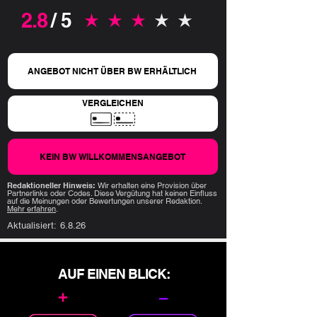
2.8
/ 5
durchschnittliches Rating ist 2.8 von 5
ANGEBOT NICHT ÜBER BW ERHÄLTLICH
VERGLEICHEN
KEIN BW WILLKOMMENSANGEBOT
Redaktioneller Hinweis:
Wir erhalten eine Provision über
Partnerlinks oder Codes. Diese Vergütung hat keinen Einfluss
auf die Meinungen oder Bewertungen unserer Redaktion.
Mehr erfahren
.
Aktualisiert:
6.8.26
AUF EINEN BLICK:
+
–