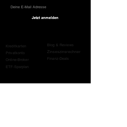
Jetzt anmelden
Vergleiche
Wissen & Tools
Blog & Reviews
Kreditkarten
Zinseszinsrechner
Privatkonto
Finanz-Deals
Online-Broker
ETF-Sparplan
Kontakt
contact@become-wealthy.ch
Hinweis
Wir sind eine unabhängige Schweizer Finanzplattform.
Einige Links auf dieser Website sind Affiliate-Links. Wenn
du darüber etwas abschliesst oder einen Code von uns