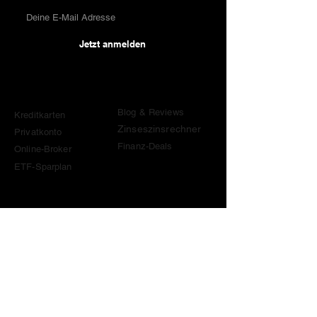
Jetzt anmelden
Vergleiche
Wissen & Tools
Blog & Reviews
Kreditkarten
Zinseszinsrechner
Privatkonto
Finanz-Deals
Online-Broker
ETF-Sparplan
Kontakt
contact@become-wealthy.ch
Hinweis
Wir sind eine unabhängige Schweizer Finanzplattform.
Einige Links auf dieser Website sind Affiliate-Links. Wenn
du darüber etwas abschliesst oder einen Code von uns