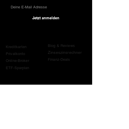
Jetzt anmelden
Vergleiche
Wissen & Tools
Blog & Reviews
Kreditkarten
Zinseszinsrechner
Privatkonto
Finanz-Deals
Online-Broker
ETF-Sparplan
Kontakt
contact@become-wealthy.ch
Hinweis
Wir sind eine unabhängige Schweizer Finanzplattform.
Einige Links auf dieser Website sind Affiliate-Links. Wenn
du darüber etwas abschliesst oder einen Code von uns