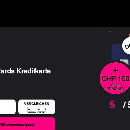
▾
Ratgeber & Blog ▾
Finanz-Angebote
Über uns
rds Kreditkarte
5
/ 
VERGLEICHEN
Willkommensangebot