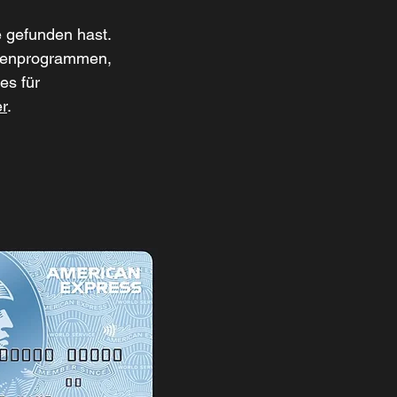
e gefunden hast.
mienprogrammen,
es für
er
.