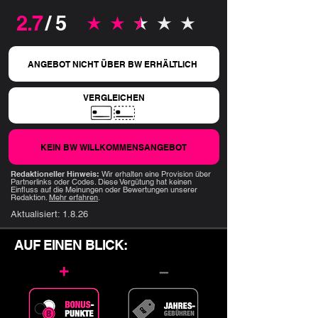
2.7
/ 5
durchschnittliches Rating ist 2.7 von 5
ANGEBOT NICHT ÜBER BW ERHÄLTLICH
VERGLEICHEN
KEIN BW WILLKOMMENSANGEBOT
Redaktioneller Hinweis:
Wir erhalten eine Provision über
Partnerlinks oder Codes. Diese Vergütung hat keinen
Einfluss auf die Meinungen oder Bewertungen unserer
Redaktion.
Mehr erfahren
.
Aktualisiert:
1.8.26
AUF EINEN BLICK:
+
–