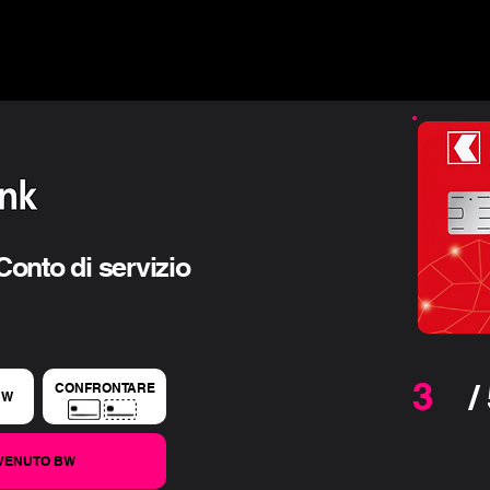
▾
Guida & Blog
Offerte finanziarie
Chi siamo
onto di servizio
3
/
CONFRONTARE
BW
NVENUTO BW