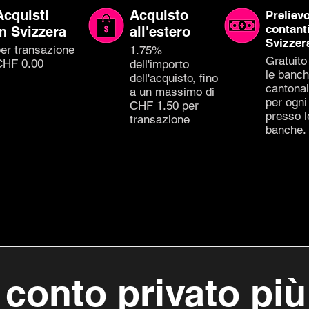
Acquisti
Acquisto
Prelievo
contant
in Svizzera
all'estero
Svizzer
er transazione
1.75%
Gratuito
CHF 0.00
dell'importo
le banc
dell'acquisto, fino
cantonal
a un massimo di
per ogni
CHF 1.50 per
presso l
transazione
banche.
l conto privato più