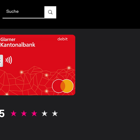
 5
la valutazione media è 3 su 5