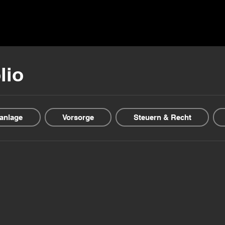
▾
Guida & Blog
Offerte finanziarie
Chi siamo
lio
anlage
Vorsorge
Steuern & Recht