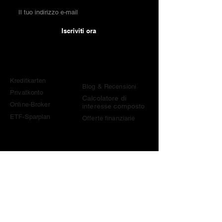
Iscriviti ora
Confronti
Conoscenza &
Strumenti
Kreditkarten
Blog & Recensioni
Privatkonto
Calcolatore di
Online-Broker
interesse composto
ETF-Sparplan
Offerte finanziarie
Contatt
o
contact@become-wealthy.ch
Nota
Siamo una piattaforma finanziaria svizzera indipendente.
Alcuni link su questo sito sono link di affiliazione. Se