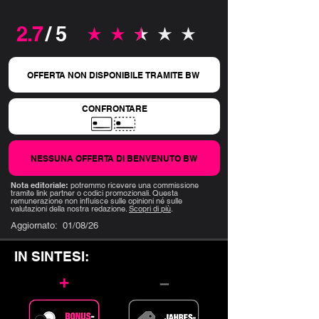
2.7
/ 5
la valutazione media è 2.7 su 5
OFFERTA NON DISPONIBILE TRAMITE BW
CONFRONTARE
NESSUNA OFFERTA DI BENVENUTO BW
Nota editoriale:
potremmo ricevere una commissione
tramite link partner o codici promozionali. Questa
remunerazione non influisce sulle opinioni né sulle
valutazioni della nostra redazione.
Scopri di più
.
Aggiornato:
01/08/26
IN SINTESI:
+
–