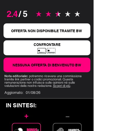
2.4
/ 5
la valutazione media è 2.4 su 5
OFFERTA NON DISPONIBILE TRAMITE BW
CONFRONTARE
NESSUNA OFFERTA DI BENVENUTO BW
Nota editoriale:
potremmo ricevere una commissione
tramite link partner o codici promozionali. Questa
remunerazione non influisce sulle opinioni né sulle
valutazioni della nostra redazione.
Scopri di più
.
Aggiornato:
01/08/26
IN SINTESI:
+
–