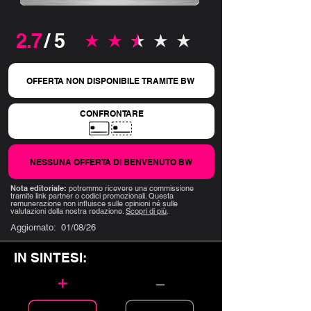
2.7
/ 5
la valutazione media è 2.7 su 5
OFFERTA NON DISPONIBILE TRAMITE BW
CONFRONTARE
NESSUNA OFFERTA DI BENVENUTO BW
Nota editoriale:
potremmo ricevere una commissione
tramite link partner o codici promozionali. Questa
remunerazione non influisce sulle opinioni né sulle
valutazioni della nostra redazione.
Scopri di più
.
Aggiornato:
01/08/26
IN SINTESI:
+
–