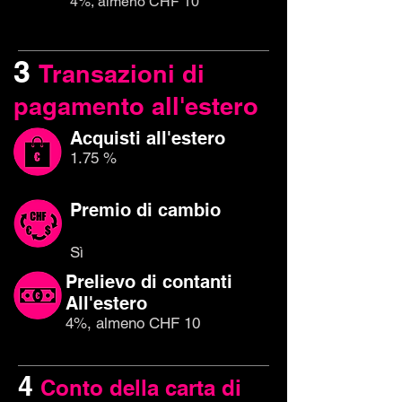
4%, almeno CHF 10
3
Transazioni di
pagamento all'estero
Acquisti all'estero
1.75 %
Premio di cambio
Sì
Prelievo di contanti
All'estero
4%, almeno CHF 10
4
Conto della carta di