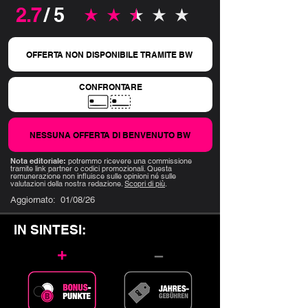
2.7
/ 5
la valutazione media è 2.7 su 5
OFFERTA NON DISPONIBILE TRAMITE BW
CONFRONTARE
NESSUNA OFFERTA DI BENVENUTO BW
Nota editoriale:
potremmo ricevere una commissione
tramite link partner o codici promozionali. Questa
remunerazione non influisce sulle opinioni né sulle
valutazioni della nostra redazione.
Scopri di più
.
Aggiornato:
01/08/26
IN SINTESI:
+
–