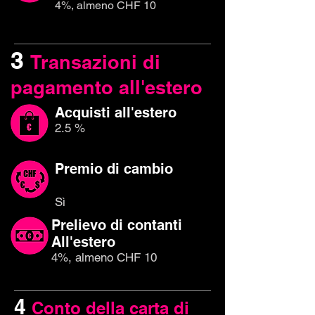
4%, almeno CHF 10
3
Transazioni di
pagamento all'estero
Acquisti all'estero
2.5 %
Premio di cambio
Sì
Prelievo di contanti
All'estero
4%, almeno CHF 10
4
Conto della carta di