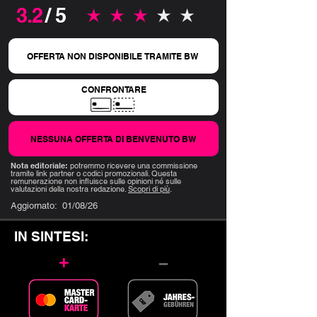
3.2
/ 5
la valutazione media è 3.2 su 5
OFFERTA NON DISPONIBILE TRAMITE BW
CONFRONTARE
NESSUNA OFFERTA DI BENVENUTO BW
Nota editoriale:
potremmo ricevere una commissione
tramite link partner o codici promozionali. Questa
remunerazione non influisce sulle opinioni né sulle
valutazioni della nostra redazione.
Scopri di più
.
Aggiornato:
01/08/26
IN SINTESI:
+
–