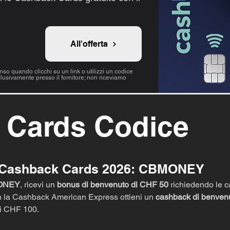
All'offerta
nso quando clicchi su un link o utilizzi un codice
lusivamente presso il fornitore; non riceviamo
 Cards Codice
 Cashback Cards 2026: CBMONEY
MONEY
, ricevi un
bonus di benvenuto di CHF 50
richiedendo le ca
con la Cashback American Express ottieni un
cashback di benven
di CHF 100.