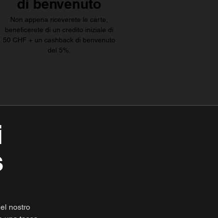
di benvenuto
Non appena riceverete le carte,
beneficerete di un credito iniziale di
50 CHF + un cashback di benvenuto
del 5%.
i
s
el nostro