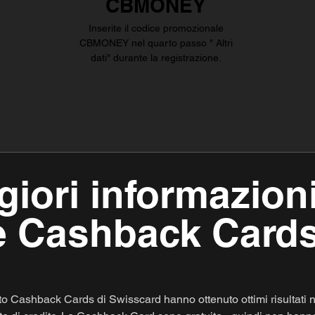
CBMONEY
Inserite il codice promozionale
CBMONEY nel quarto passo " Altri
dati" durante la registrazione.
iori informazion
e Cashback Card
ito Cashback Cards di Swisscard hanno ottenuto ottimi risultati n