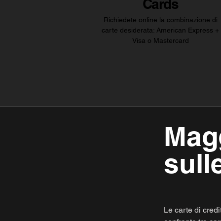
Cards
Richiedete online la combinazione di
carte desiderata: American Express +
Visa o Mastercard
Magg
sull
Le carte di cred