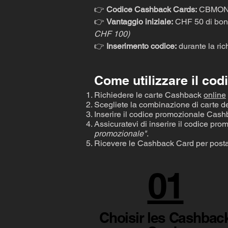
👉
Codice Cashback Cards:
CBMO
👉
Vantaggio iniziale:
CHF 50 di bonu
CHF 100)
👉
Inserimento codice:
durante la rich
Come utilizzare il co
Richiedere le carte Cashback
online
Scegliete la combinazione di carte d
Inserire il codice promozionale Cas
Assicuratevi di inserire il codice p
promozionale"
.
Ricevere le Cashback Card per posta 
01
Choisir les Cashbac