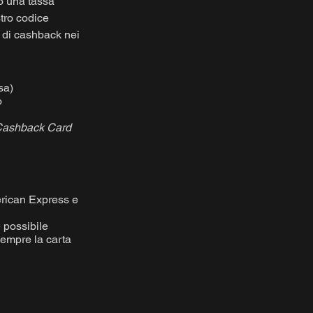
o una tassa
tro codice
 di cashback nei
sa)
o
Cashback Card
erican Express e
è possibile
sempre la carta