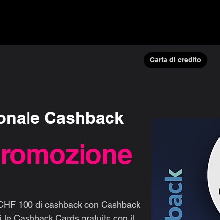
▾
Guida & Blog
Offerte finanziarie
Chi siamo
Carta di credito
onale Cashback
Promozione
a CHF 100 di cashback con Cashback
e Cashback Cards gratuite con il