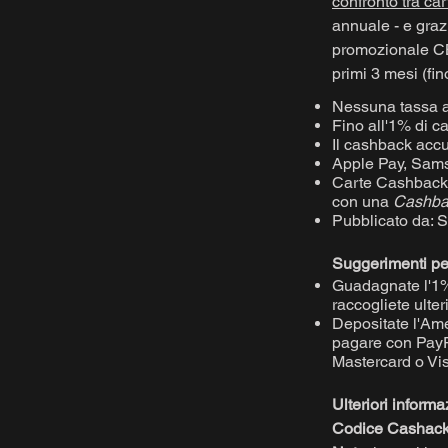
confronto tra car
annuale - e graz
promozionale CB
primi 3 mesi (fin
Nessuna tassa an
Fino all'1% di 
Il cashback accu
Apple Pay, Sam
Carte Cashback 
con una
Cashba
Pubblicato da:
Suggerimenti per 
Guadagnate l'1%
raccogliete ulte
Depositate l'Am
pagare con PayPa
Mastercard o Vis
Ulteriori informa
Codice Cashack