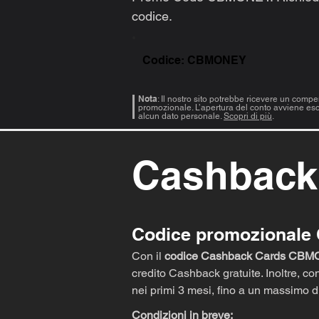
codice.
Codice: CBMONEY
Nota
: Il nostro sito potrebbe ricevere un compe
promozionale. L’apertura del conto avviene esc
alcun dato personale.
Scopri di più
.
Cashback
Codice promozionale
Con il
codice Cashback Cards CB
credito Cashback gratuite. Inoltre, 
nei primi 3 mesi, fino a un massimo 
Condizioni in breve: