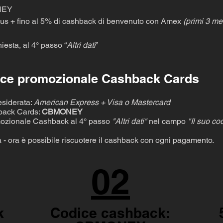
NEY
s + fino al 5% di cashback di benvenuto con Amex
(primi 3 me
iesta, al 4° passo “
Altri dati
”
dice promozionale Cashback Cards
esiderata:
American Express + Visa o Mastercard
hback Cards:
CBMONEY
romozionale Cashback al 4° passo
"Altri dati"
nel campo
"Il suo co
- ora è possibile riscuotere il cashback con ogni pagamento.
02
k
Codice cashback: