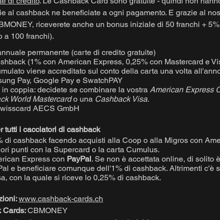
te di credito
. Le Cashback Card sono gratuite - quindi non hann
ie al cashback ne beneficiate a ogni pagamento. E grazie al nos
MONEY, riceverete anche un bonus iniziale di 50 franchi + 5%
o a 100 franchi).
nuale permanente (carte di credito gratuite)
cashback (1% con American Express, 0,25% con Mastercard e Vi
mulato viene accreditato sul conto della carta una volta all'ann
sung Pay, Google Pay e SwatchPAY
in coppia: decidete se combinare la vostra
American Express 
ck World Mastercard
o una
Cashback Visa
.
 Swisscard AECS GmbH
tutti i cacciatori di cashback
 di cashback facendo acquisti alla Coop o alla Migros con Am
riori punti con la Supercard o la carta Cumulus.
erican Express con
PayPal
. Se non è accettata online, di solito 
l e beneficiare comunque dell'1% di cashback. Altrimenti c'è 
a, con la quale si riceve lo 0,25% di cashback.
zioni:
www.cashback-cards.ch
 Cards:
CBMONEY