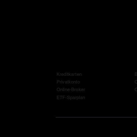
Money. Made Easy.
Confronti
Kreditkarten
B
Privatkonto
C
Online-Broker
O
ETF-Sparplan
© 2026 Moneyadvisor ·
Informativa sulla