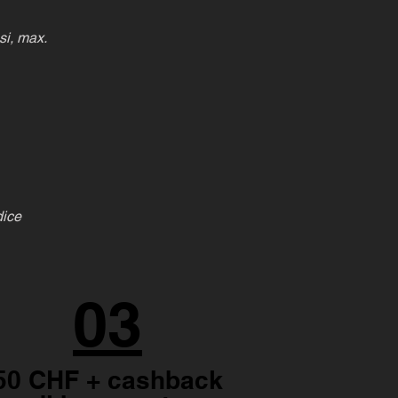
si, max.
dice
03
50 CHF + cashback