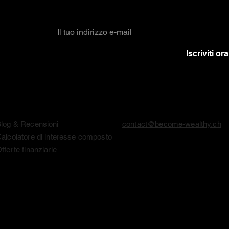
Iscriviti ora
Conoscenza & Strumenti
Contatto
log & Recensioni
contact@become-wealthy.ch
alcolatore di interesse composto
fferte finanziarie
 privacy
·
Disclaimer & Impressum
·
Linee guida editoriali