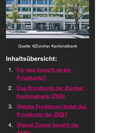
Quelle: ©Zürcher Kantonalbank
Inhaltsübersicht:
Für was braucht es ein 
Privatkonto?
Das Privatkonto der Zürcher 
Kantonalbank (ZKB)
Welche Funktionen bietet das 
Privatkonto der ZKB?
Wieviel Zinsen bezahlt die 
ZKB?