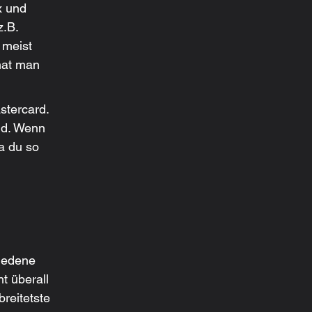
x und 
.B. 
 meist 
hat man 
stercard. 
nd. Wenn 
a du so 
iedene 
 überall 
reitetste 