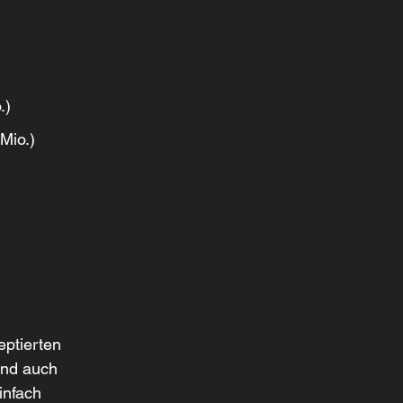
.)
 Mio.)
ptierten 
und auch 
infach 