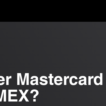
ns ▾
Guide & Blog ▾
Offres financières
L'entreprise
er Mastercard
MEX?