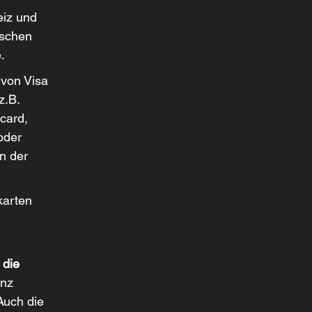
eiz und 
schen 
.
 von Visa 
.B. 
card, 
oder 
n der 
karten 
 die 
nz 
Auch die 