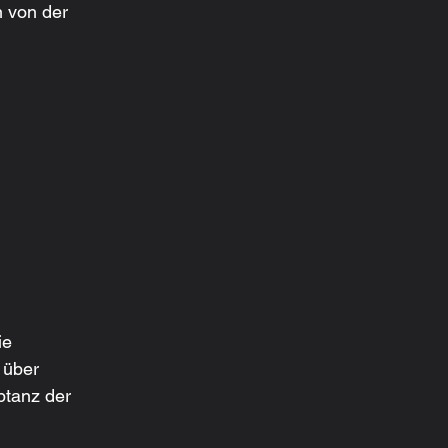
 von der 
ie 
 über 
ptanz der 