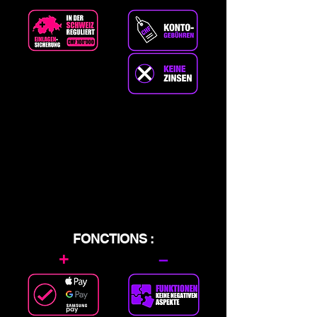
FONCTIONS :
+
–