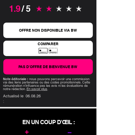
1.9
/ 5
la note moyenne est 1.9 sur 5
OFFRE NON DISPONIBLE VIA BW
COMPARER
PAS D'OFFRE DE BIENVENUE BW
Note éditoriale :
nous pouvons percevoir une commission
via des liens partenaires ou des codes promotionnels. Cette
rémunération n’influence pas les avis ni les évaluations de
notre rédaction.
En savoir plus
.
Actualisé le
06.08.26
:
EN UN COUP D'ŒIL :
+
–