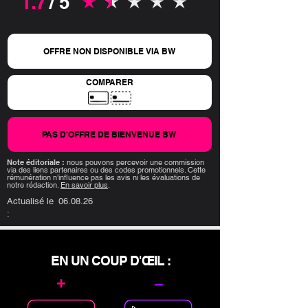
1.7
/ 5
la note moyenne est 1.7 sur 5
OFFRE NON DISPONIBLE VIA BW
COMPARER
PAS D'OFFRE DE BIENVENUE BW
Note éditoriale :
nous pouvons percevoir une commission
via des liens partenaires ou des codes promotionnels. Cette
rémunération n’influence pas les avis ni les évaluations de
notre rédaction.
En savoir plus
.
Actualisé le
06.08.26
:
EN UN COUP D'ŒIL :
+
–