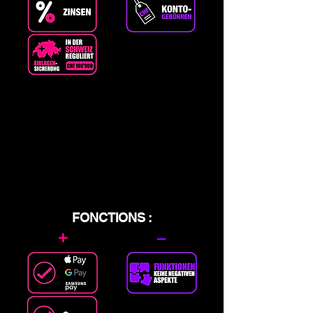
FONCTIONS :
+
–