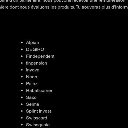
offre d’un partenaire, nous pouvons recevoir une rémunération. 
ière dont nous évaluons les produits. Tu trouveras plus d’infor
Alpian
DEGIRO
Findependent
finpension
Inyova
Neon
Poinz
Rabattcorner
Saxo
Selma
Splint Invest
Swisscard
Swissquote