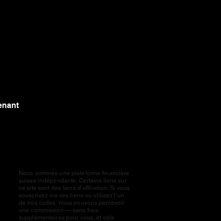
tenant
Note
Nous sommes une plateforme financière
suisse indépendante. Certains liens sur
ce site sont des liens d’affiliation. Si vous
souscrivez via ces liens ou utilisez l’un
de nos codes, nous pouvons percevoir
une commission — sans frais
supplémentaires pour vous, et cela