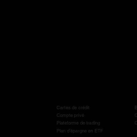
Money. Made Easy.
Comparaisons
Cartes de crédit
B
Compte privé
C
Plateforme de trading
O
Plan d’épargne en ETF