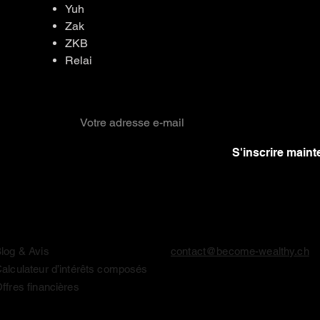
Yuh
Zak
ZKB
Relai
S'inscrire main
Connaissances & Outils
Contact
log & Avis
contact@become-wealthy.ch
alculateur d’intérêts composés
ffres financières