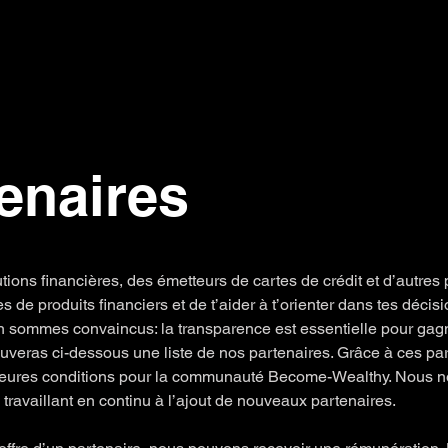
ns ▾
Guide & Blog ▾
Offres financières
L'entreprise
enaires
ions financières, des émetteurs de cartes de crédit et d’autres 
s de produits financiers et de t’aider à t’orienter dans tes décis
n sommes convaincus: la transparence est essentielle pour gag
rouveras ci-dessous une liste de nos partenaires. Grâce à ces pa
leures conditions pour la communauté Become-Wealthy. Nous n
en travaillant en continu à l’ajout de nouveaux partenaires.