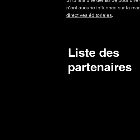
Si tu fais une demande pour une 
n’ont aucune influence sur la man
directives éditoriales
.
Liste des
partenaires