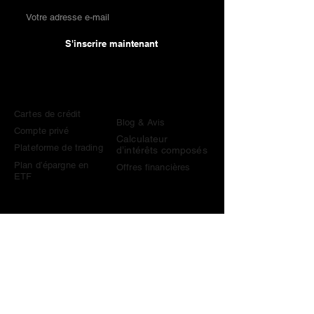
S'inscrire maintenant
Comparaisons
Connaissances &
Outils
Cartes de crédit
Blog & Avis
Compte privé
Calculateur
Plateforme de trading
d’intérêts composés
Plan d’épargne en
Offres financières
ETF
Contact
contact@become-wealthy.ch
Note
Nous sommes une plateforme financière suisse
indépendante. Certains liens sur ce site sont des liens