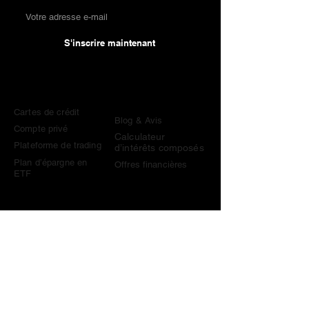
S'inscrire maintenant
Comparaisons
Connaissances &
Outils
Cartes de crédit
Blog & Avis
Compte privé
Calculateur
Plateforme de trading
d’intérêts composés
Plan d’épargne en
Offres financières
ETF
Contact
contact@become-wealthy.ch
Note
Nous sommes une plateforme financière suisse
indépendante. Certains liens sur ce site sont des liens