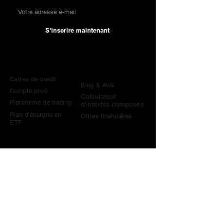
S'inscrire maintenant
Comparaisons
Connaissances &
Outils
Cartes de crédit
Blog & Avis
Compte privé
Calculateur
Plateforme de trading
d’intérêts composés
Plan d’épargne en
Offres financières
ETF
Contact
contact@become-wealthy.ch
Note
Nous sommes une plateforme financière suisse
indépendante. Certains liens sur ce site sont des liens