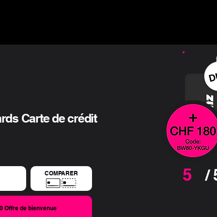
ns ▾
Guide & Blog ▾
Offres financières
L'entreprise
rds Carte de crédit
5
/ 
COMPARER
Offre de bienvenue