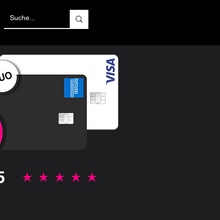
5
la note moyenne est 5 sur 5