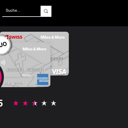
5
la note moyenne est 2.5 sur 5