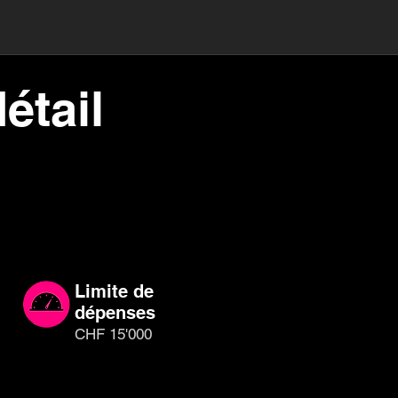
étail
Limite de
dépenses
CHF 15'000