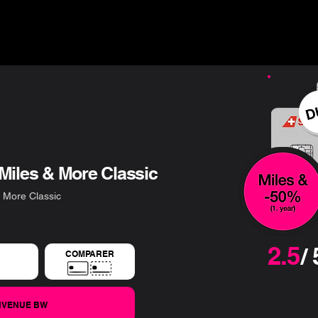
ns ▾
Guide & Blog ▾
Offres financières
L'entreprise
Miles & More Classic
 More Classic
2.5
/ 
COMPARER
ENVENUE BW