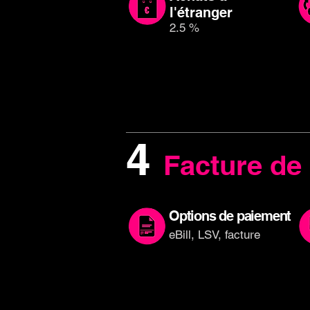
l'étranger
2.5 %
4
Facture de 
Options de paiement
eBill, LSV, facture