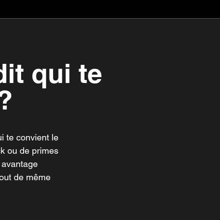
it qui te
?
i te convient le
ck ou de primes
n avantage
 tout de même