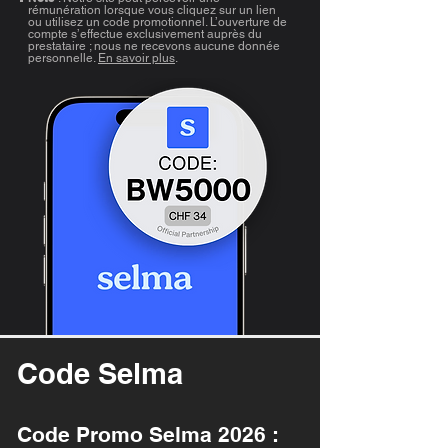
rémunération lorsque vous cliquez sur un lien
ou utilisez un code promotionnel. L’ouverture de
compte s’effectue exclusivement auprès du
prestataire ; nous ne recevons aucune donnée
personnelle.
En savoir plus
.
Code Selma
Code Promo Selma 2026 :