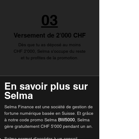
03
Versement de 2'000 CHF
Dès que tu as déposé au moins
CHF 2'000, Selma s'occupe du reste
et tu profites de la promotion.
En savoir plus sur
Selma
Selma Finance est une société de gestion de
fortune numérique basée en Suisse. Et grâce
à notre code promo Selma
BW5000
, Selma
gère gratuitement CHF 5'000 pendant un an.
Selma permet d'accéder à un conseil