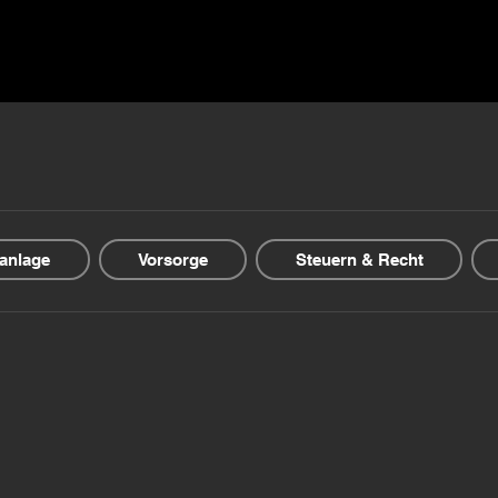
▾
Guida & Blog
Offerte finanziarie
Chi siamo
anlage
Vorsorge
Steuern & Recht