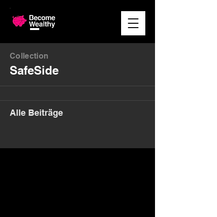
Collection
SafeSide
Alle Beiträge
Money. Made Easy.