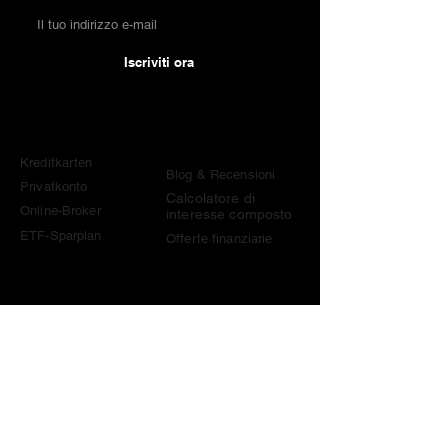
Iscriviti ora
Confronti
Conoscenza &
Strumenti
Kreditkarten
Blog & Recensioni
Privatkonto
Calcolatore di
Online-Broker
interesse composto
ETF-Sparplan
Offerte finanziarie
Contatt
o
contact@become-wealthy.ch
Nota
Siamo una piattaforma finanziaria svizzera indipendente.
Alcuni link su questo sito sono link di affiliazione. Se