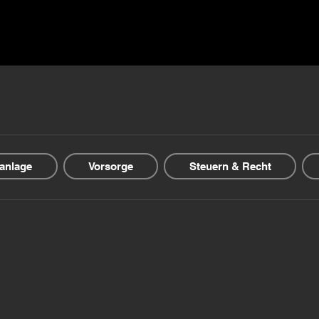
▾
Guida & Blog
Offerte finanziarie
Chi siamo
anlage
Vorsorge
Steuern & Recht